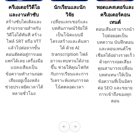
ครีเอเตอร์วิดีโอ
นักเรียนและนัก
พอดแคสเตอร์และ
และงานทำซับ
วิจัย
ครีเอเตอร์คอน
สร้างซับไตเติลและ
เปลี่ยนเลกเชอร์และ
เทนต์
คำบรรยายสำหรับ
บทสัมภาษณ์วิจัยให้
ตอนเสียงสามารถนำ
วิดีโอได้ทันที สร้าง
เป็นโน้ตแบบมี
ไปต่อยอดเป็น
ไฟล์ SRT หรือ VTT
โครงสร้างและค้นหา
บทความ บันทึกตอน
แล้วไปต่อจากขั้น
ได้ ด้วย AI
และคอนเทนต์โซ
ตอนตัดต่อสู่การเผย
transcription ไฟล์
เชียลได้อย่างรวดเร็ว
แพร่ได้เลย เครื่องมือ
ยาวจะทบทวนได้ง่าย
ด้วยการถอดเสียง
แปลงเสียงเป็น
ขึ้น ช่วยให้คุณโฟกัส
คุณสามารถเปลี่ยน
ข้อความทำงานถอด
กับการเรียนและการ
บทสนทนาให้เป็น
เสียงอยู่เบื้องหลัง
วิเคราะห์แทนการจด
ข้อความที่เป็นมิตร
ช่วยประหยัดเวลาได้
โน้ตตลอดเวลา
ต่อ SEO และขยาย
หลายชั่วโมง
การเข้าถึงของทุก
ตอน