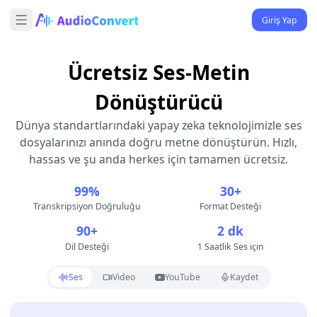
Giriş Yap
Ücretsiz Ses-Metin
Dönüştürücü
Dünya standartlarındaki yapay zeka teknolojimizle ses
dosyalarınızı anında doğru metne dönüştürün. Hızlı,
hassas ve şu anda herkes için tamamen ücretsiz.
99%
30+
Transkripsiyon Doğruluğu
Format Desteği
90+
2 dk
Dil Desteği
1 Saatlik Ses için
Ses
Video
YouTube
Kaydet