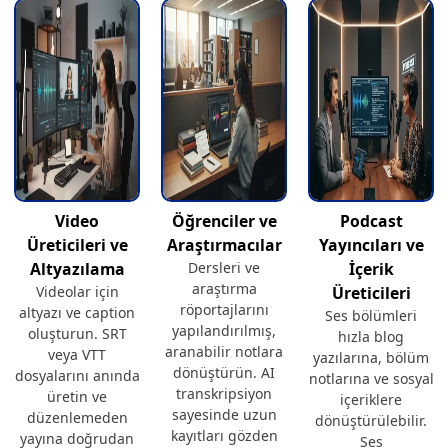
Video
Öğrenciler ve
Podcast
Üreticileri ve
Araştırmacılar
Yayıncıları ve
Altyazılama
Dersleri ve
İçerik
araştırma
Videolar için
Üreticileri
röportajlarını
altyazı ve caption
Ses bölümleri
yapılandırılmış,
oluşturun. SRT
hızla blog
aranabilir notlara
veya VTT
yazılarına, bölüm
dönüştürün. AI
dosyalarını anında
notlarına ve sosyal
transkripsiyon
üretin ve
içeriklere
sayesinde uzun
düzenlemeden
dönüştürülebilir.
kayıtları gözden
yayına doğrudan
Ses