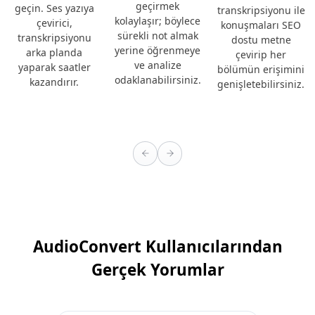
geçirmek
geçin. Ses yazıya
transkripsiyonu ile
kolaylaşır; böylece
çevirici,
konuşmaları SEO
sürekli not almak
transkripsiyonu
dostu metne
yerine öğrenmeye
arka planda
çevirip her
ve analize
yaparak saatler
bölümün erişimini
odaklanabilirsiniz.
kazandırır.
genişletebilirsiniz.
AudioConvert Kullanıcılarından
Gerçek Yorumlar