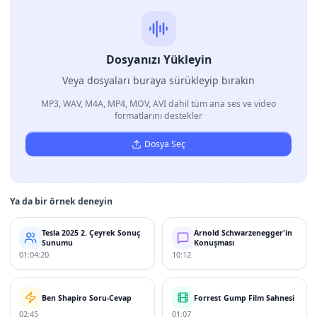
Dosyanızı Yükleyin
Veya dosyaları buraya sürükleyip bırakın
MP3, WAV, M4A, MP4, MOV, AVI dahil tüm ana ses ve video
formatlarını destekler
Dosya Seç
Ya da bir örnek deneyin
Tesla 2025 2. Çeyrek Sonuç
Arnold Schwarzenegger'in
Sunumu
Konuşması
01:04:20
10:12
Ben Shapiro Soru-Cevap
Forrest Gump Film Sahnesi
02:45
01:07